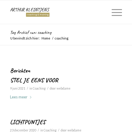
Tag Archief van: coaching
U bevindt zich hier:
Home
/
coaching
Berichten
STEL JE EENS VOOR
/
/
9 juni 2021
in
Coaching
door
webdame
Lees meer
LICHTPUNTJES
/
/
23 december 2020
in
Coaching
door
webdame